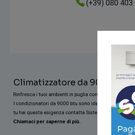
(+39) 080 403
Climatizzatore da 9000 pugl
Rinfresca i tuoi ambienti in puglia con la potenza di u
I condizionatori da 9000 btu sono ideali per ambienti
tu hai questa esigenza contatta Sistema Clima, un'azie
Chiamaci per saperne di più.