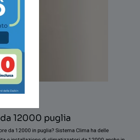
 da 12000 puglia
ore da 12000 in puglia? Sistema Clima ha delle
ita e installazione di climatizzatori da 12000 anche in