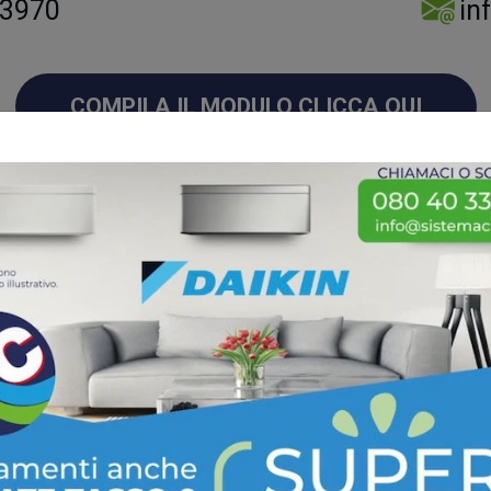
 3970
in
COMPILA IL MODULO CLICCA QUI
ia
n climatizzatore da 9000 btu.
 non troppo grandi. Se anche
nda certificata Daikin.